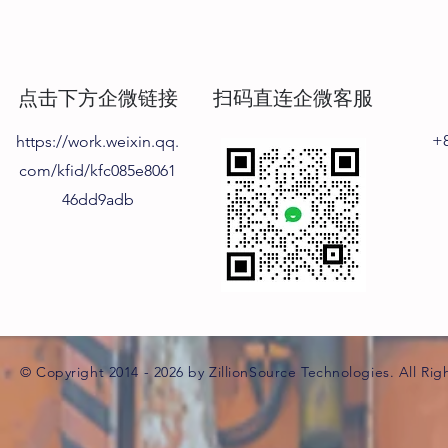
点击下方企微链接
扫码直连企微客服
+8
https://work.weixin.qq.
com/kfid/kfc085e8061
46dd9adb
© Copyright 2014 - 2026 by ZillionSource Technologies. All Rig